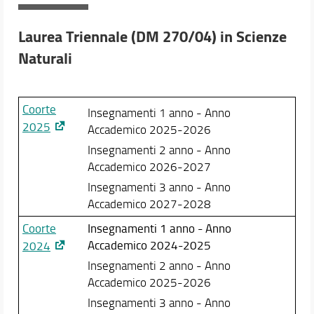
Corsi sulla sicurezza
Piano Nazionale delle Lauree Scientifiche (PNLS)
Laurea Triennale (DM 270/04) in Scienze
Inclusione
General Course
Naturali
Modulistica
DOCENTI
Coorte
Insegnamenti 1 anno - Anno
Verbali e Relazioni
2025
Accademico 2025-2026
Orario e Calendari
Insegnamenti 2 anno - Anno
Accademico 2026-2027
Insegnamenti 3 anno - Anno
Accademico 2027-2028
Coorte
Insegnamenti 1 anno - Anno
Accademico 2024-2025
2024
Insegnamenti 2 anno - Anno
Accademico 2025-2026
Insegnamenti 3 anno - Anno