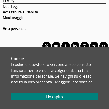
Privacy
Note Legali
Accessibilità e usabilità
Monitoraggio
Area personale
Cookie
Corso di Laurea Triennale in Scienze Naturali
I cookie di questo sito servono al suo corretto
© Copyright 2012-2026 Università degli Studi di Firenze UNIFI
funzionamento e non raccolgono alcuna tua
P.IVA/Cod.Fis 01279680480
informazione personale. Se navighi su di esso
accetti la loro presenza.
Maggiori informazioni
Viale Morgagni, 40/44 - 50134 Firenze (FI)
Tel: +39 055 2751352
Email:
scuola(AT)scienze.unifi.it
Ho capito
Redazione Web