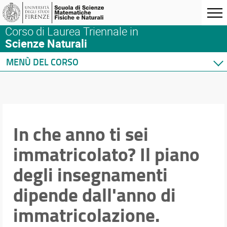
Corso di Laurea Triennale in
Scienze Naturali
MENÙ DEL CORSO
Home
Corso di studio
Didattica
In che anno ti sei
Insegnamenti
Piani di Studio
immatricolato? Il piano
Orientamento e Tutorato
Conoscenza di altre lingue
degli insegnamenti
Tirocinio e Stage
dipende dall'anno di
Attività formative interne
Attività di campo multidisciplinare (3°anno)
immatricolazione.
Mobilità internazionale