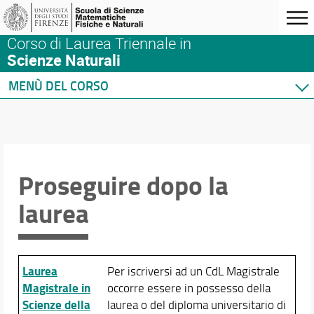
Corso di Laurea Triennale in
Scienze Naturali
MENÙ DEL CORSO
Home
Corso di studio
Sedi e strutture
Organizzazione
Proseguire dopo la
Norme e regolamenti
laurea
Per iscriversi
Per laurearsi
Proseguire dopo la laurea
Iscrizione all'Albo degli Agrotecnici
Laurea
Per iscriversi ad un CdL Magistrale
Il lavoro del naturalista
Magistrale in
occorre essere in possesso della
Accesso all'insegnamento
Scienze della
laurea o del diploma universitario di
Qualità del Corso