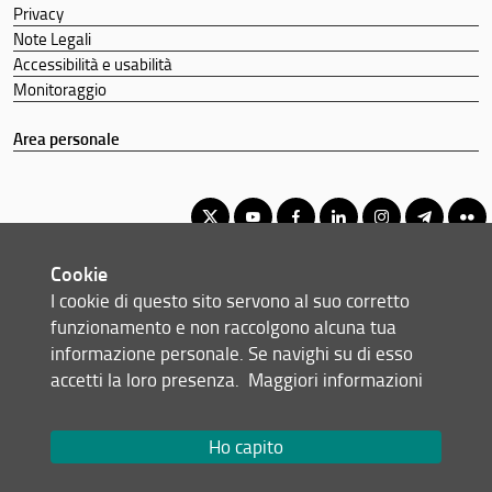
Privacy
Note Legali
Accessibilità e usabilità
Monitoraggio
Area personale
Cookie
Corso di Laurea Triennale in Scienze Naturali
I cookie di questo sito servono al suo corretto
© Copyright 2012-2026 Università degli Studi di Firenze UNIFI
funzionamento e non raccolgono alcuna tua
P.IVA/Cod.Fis 01279680480
informazione personale. Se navighi su di esso
accetti la loro presenza.
Maggiori informazioni
Viale Morgagni, 40/44 - 50134 Firenze (FI)
Tel: +39 055 2751352
Email:
scuola(AT)scienze.unifi.it
Ho capito
Redazione Web