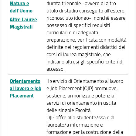
Natura e
durata triennale -ovvero di altro
Segnalazioni e reclami
dell'Uomo
titolo di studio conseguito all'estero,
riconosciuto idoneo-, nonché essere
Altre Lauree
Didattica
possesso di specifici requisiti
Magistrali
Verbali e Relazioni
curriculari e di adeguata
Orario e Calendari
preparazione, verificata con modalità
definite nei regolamenti didattici dei
corsi di laurea magistrale, che
indicano altresì gli specifici criteri di
accesso.
Orientamento
Il servizio di Orientamento al lavoro
al lavoro e Job
e Job Placement (OJP) promuove,
Placement
sostiene, armonizza e potenzia i
servizi di orientamento in uscita
delle singole Facoltà.
OJP offre allo studente/ssa e al
laureato/a informazione e
formazione per la costruzione della