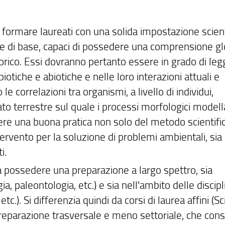
a formare laureati con una solida impostazione scient
e di base, capaci di possedere una comprensione gl
orico. Essi dovranno pertanto essere in grado di leg
iotiche e abiotiche e nelle loro interazioni attuali e
correlazioni tra organismi, a livello di individui,
ato terrestre sul quale i processi morfologici modell
re una buona pratica non solo del metodo scientifi
ervento per la soluzione di problemi ambientali, sia 
i.
a a possedere una preparazione a largo spettro, sia
a, paleontologia, etc.) e sia nell'ambito delle discipl
tc.). Si differenzia quindi da corsi di laurea affini (S
reparazione trasversale e meno settoriale, che con