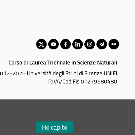
Corso di Laurea Triennale in Scienze Naturali
012-2026 Università degli Studi di Firenze UNIFI
P.IVA/Cod.Fis 01279680480
Viale Morgagni, 40/44 - 50134 Firenze (FI)
Tel: +39 055 2751352
Email:
scuola(AT)scienze.unifi.it
Ho capito
Redazione Web
i