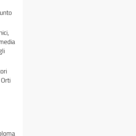
punto
ici,
 media
li
ori
 Orti
iploma