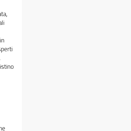
ata,
li
in
perti
a
istino
che