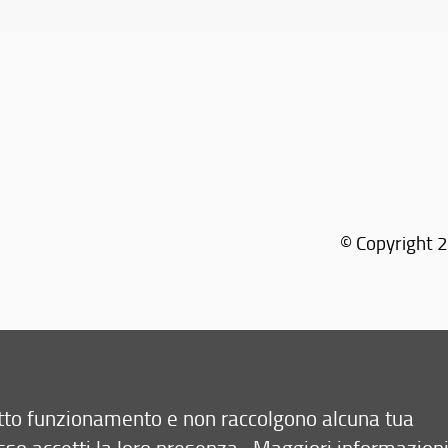
© Copyright 2
retto funzionamento e non raccolgono alcuna tua
sso accetti la loro presenza.
Maggiori informazion