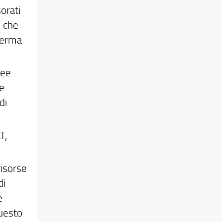
orati
i che
terma
ree
he
di
T,
risorse
di
e
questo