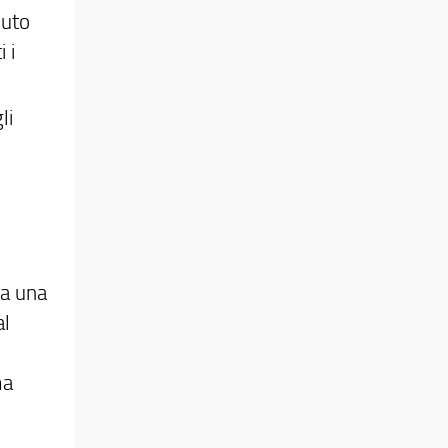
iuto
 i
li
ha una
al
ma