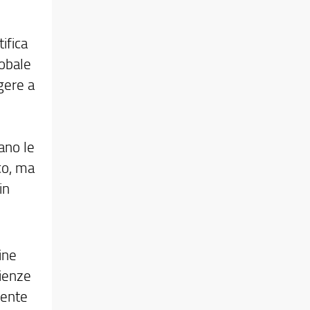
ifica
obale
gere a
ano le
co, ma
in
ine
cienze
sente